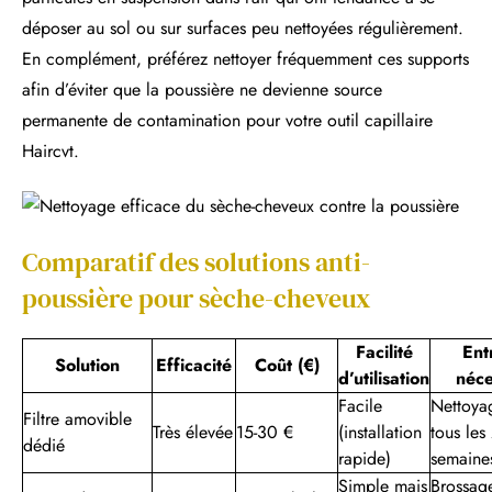
déposer au sol ou sur surfaces peu nettoyées régulièrement.
En complément, préférez nettoyer fréquemment ces supports
afin d’éviter que la poussière ne devienne source
permanente de contamination pour votre outil capillaire
Haircvt.
Comparatif des solutions anti-
poussière pour sèche-cheveux
Facilité
Ent
Solution
Efficacité
Coût (€)
d’utilisation
néce
Facile
Nettoya
Filtre amovible
Très élevée
15-30 €
(installation
tous les
dédié
rapide)
semaine
Simple mais
Brossag