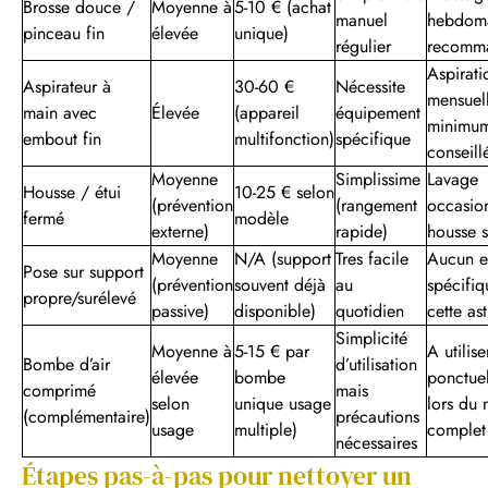
Brosse douce /
Moyenne à
5-10 € (achat
manuel
hebdom
pinceau fin
élevée
unique)
régulier
recomm
Aspirati
Aspirateur à
30-60 €
Nécessite
mensuel
main avec
Élevée
(appareil
équipement
minimu
embout fin
multifonction)
spécifique
conseill
Moyenne
Simplissime
Lavage
Housse / étui
10-25 € selon
(prévention
(rangement
occasion
fermé
modèle
externe)
rapide)
housse si
Moyenne
N/A (support
Tres facile
Aucun en
Pose sur support
(prévention
souvent déjà
au
spécifiq
propre/surélevé
passive)
disponible)
quotidien
cette as
Simplicité
Moyenne à
5-15 € par
A utilise
Bombe d’air
d’utilisation
élevée
bombe
ponctue
comprimé
mais
selon
unique usage
lors du 
(complémentaire)
précautions
usage
multiple)
complet
nécessaires
Étapes pas-à-pas pour nettoyer un