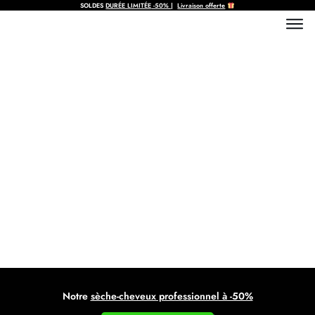
SOLDES
DURÉE LIMITÉE
-50%
|
Livraison offerte
Cheveux brillants après
brushing astuces : guide complet
pour un résultat pro
Notre
sèche-cheveux professionnel à -50%