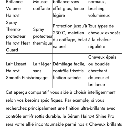
Brillance
Mousse
brillance sans
normaux,
Volume
coiffante
effet gras, tenue
brushing
Haircvt
légère
volumineux
Spray
Protection jusqu’à
Tous types de
Thermo-
Spray
230°C, maintien
cheveux exposés
protecteur
protecteur
du coiffage, éclat
à la chaleur
Haircvt Heat
thermique
naturel
régulière
Guard
Cheveux épais
Lait Lissant
Lait léger
Démêlage facile,
ou bouclés
Haircvt
sans
contrôle frisottis,
cherchant
Smooth Finish
rinçage
finition satinée
douceur et
brillance
Cet aperçu comparatif vous aide à choisir intelligemment
selon vos besoins spécifiques. Par exemple, si vous
recherchez principalement une finition ultra-brillante avec
contrôle anti-frisottis durable, le Sérum Haircvt Shine Pro
sera votre allié incontournable parmi nos « Cheveux brillants