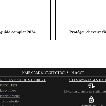
 guide complet 2024
Protéger cheveux fi
HAIR CARE & VANITY TOOLS - HairCVT
RIR LES PRODUITS HAIRCVT
> LES AVANTAGES HAI
aircvt Dryer
aircvt Flow
Livraison gratuite sans minim
aircvt Absolut
rcvt Perfectio
Paiement sécurisé