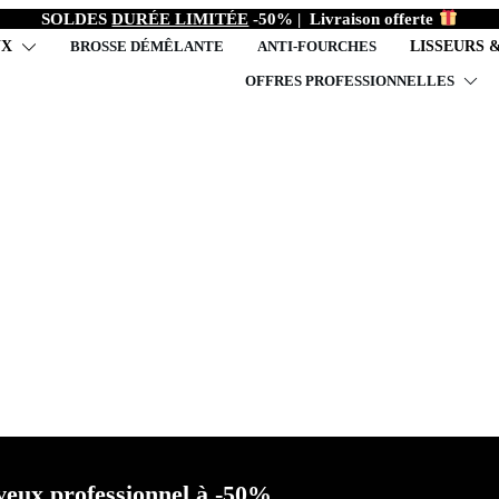
SOLDES
DURÉE LIMITÉE
-50%
|
Livraison offerte
UX
BROSSE DÉMÊLANTE
ANTI-FOURCHES
LISSEURS 
OFFRES PROFESSIONNELLES
laisser poser diffuseur 
astuces pro
veux professionnel à -50%