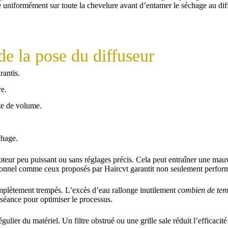
-le uniformément sur toute la chevelure avant d’entamer le séchage au dif
 de la pose du diffuseur
rantis.
re.
rte de volume.
chage.
teur peu puissant ou sans réglages précis. Cela peut entraîner une mauv
ionnel comme ceux proposés par Haircvt garantit non seulement performa
mplètement trempés. L’excès d’eau rallonge inutilement
combien de temp
séance pour optimiser le processus.
gulier du matériel. Un filtre obstrué ou une grille sale réduit l’effica