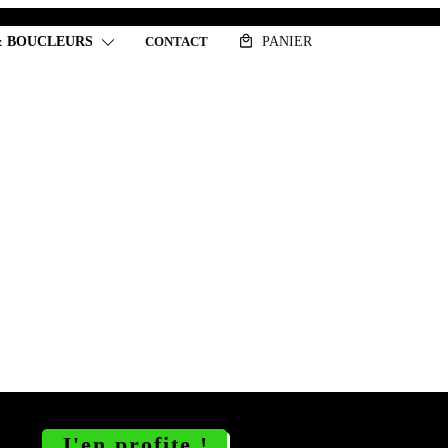
& BOUCLEURS
CONTACT
PANIER
: guide complet et
J'en profite !