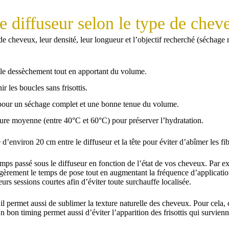
le diffuseur selon le type de chev
 cheveux, leur densité, leur longueur et l’objectif recherché (séchage
r le dessèchement tout en apportant du volume.
r les boucles sans frisottis.
 pour un séchage complet et une bonne tenue du volume.
re moyenne (entre 40°C et 60°C) pour préserver l’hydratation.
environ 20 cm entre le diffuseur et la tête pour éviter d’abîmer les fibr
 temps passé sous le diffuseur en fonction de l’état de vos cheveux. Par 
e légèrement le temps de pose tout en augmentant la fréquence d’applica
rs sessions courtes afin d’éviter toute surchauffe localisée.
 il permet aussi de sublimer la texture naturelle des cheveux. Pour cela,
Un bon timing permet aussi d’éviter l’apparition des frisottis qui survie