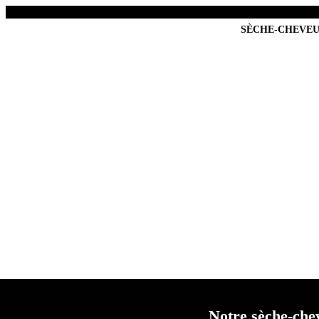
SÈCHE-CHEVE
Combien de temps 
Notre
sèche-che