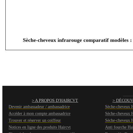
Sèche-cheveux infrarouge comparatif modèles :
> A PROPOS D'HAIRCVT
> DÉCOUV
Devenir ambassadeur / ambassadrice
Sèche-cheveux H
Accéder à mon compte ambassadrice
Sèche-cheveux H
Trouver et réserver un coiffeur
Sèche-cheveux H
Notices en ligne des produits Haircvt
Anti fourche Hai