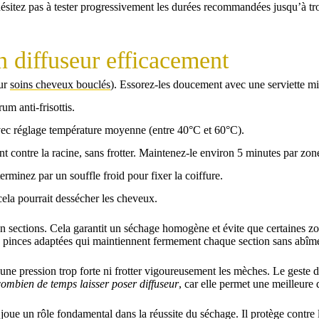
ésitez pas à tester progressivement les durées recommandées jusqu’à tro
n diffuseur efficacement
sur
soins cheveux bouclés
). Essorez-les doucement avec une serviette mi
m anti-frisottis.
vec réglage température moyenne (entre 40°C et 60°C).
nt contre la racine, sans frotter. Maintenez-le environ 5 minutes par zon
terminez par un souffle froid pour fixer la coiffure.
 cela pourrait dessécher les cheveux.
n sections. Cela garantit un séchage homogène et évite que certaines zon
es pinces adaptées qui maintiennent fermement chaque section sans abîmer 
 une pression trop forte ni frotter vigoureusement les mèches. Le geste do
combien de temps laisser poser diffuseur
, car elle permet une meilleure 
 joue un rôle fondamental dans la réussite du séchage. Il protège contre