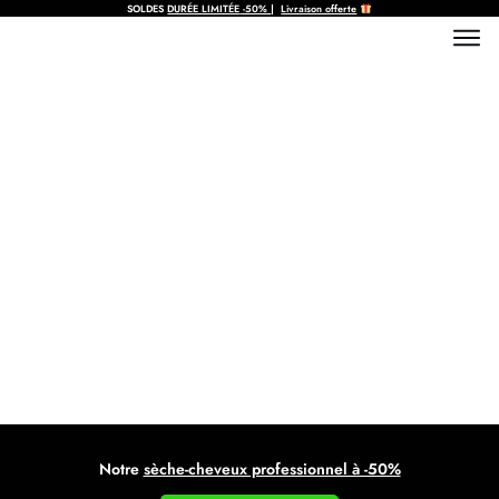
SOLDES
DURÉE LIMITÉE
-50%
|
Livraison offerte
Comment secher les cheveux
bouclés : guide complet et
astuces pro
Notre
sèche-cheveux professionnel à -50%