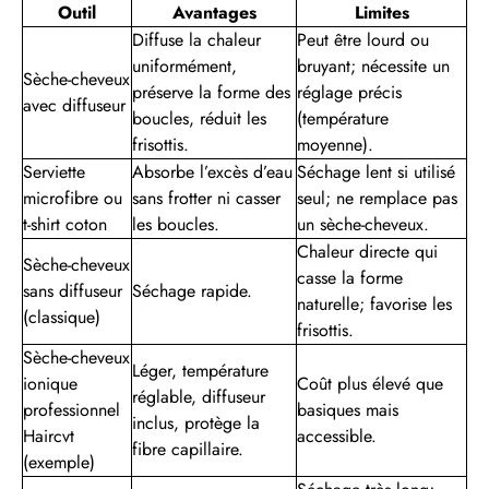
Outil
Avantages
Limites
Diffuse la chaleur
Peut être lourd ou
uniformément,
bruyant; nécessite un
Sèche-cheveux
préserve la forme des
réglage précis
avec diffuseur
boucles, réduit les
(température
frisottis.
moyenne).
Serviette
Absorbe l’excès d’eau
Séchage lent si utilisé
microfibre ou
sans frotter ni casser
seul; ne remplace pas
t-shirt coton
les boucles.
un sèche-cheveux.
Chaleur directe qui
Sèche-cheveux
casse la forme
sans diffuseur
Séchage rapide.
naturelle; favorise les
(classique)
frisottis.
Sèche-cheveux
Léger, température
ionique
Coût plus élevé que
réglable, diffuseur
professionnel
basiques mais
inclus, protège la
Haircvt
accessible.
fibre capillaire.
(exemple)