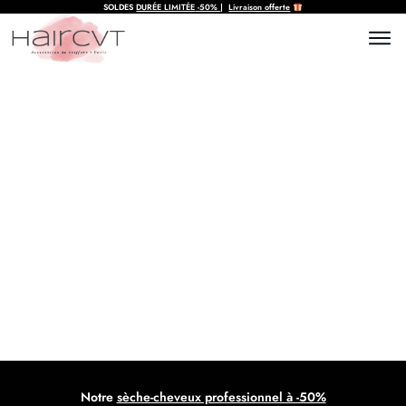
SOLDES
DURÉE LIMITÉE
-50%
|
Livraison offerte
Comment sécher des cheveux
frisés efficacement
Notre
sèche-cheveux professionnel à -50%