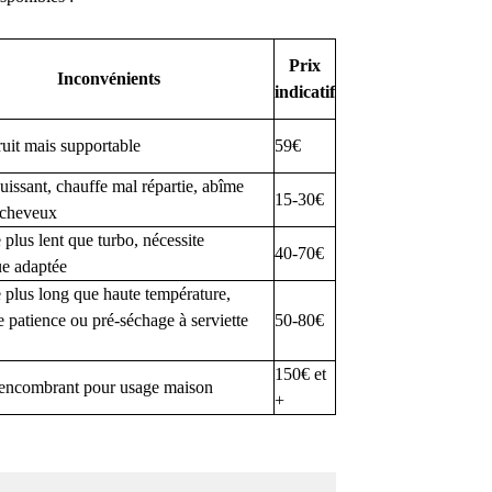
Prix
Inconvénients
indicatif
uit mais supportable
59€
issant, chauffe mal répartie, abîme
15-30€
 cheveux
plus lent que turbo, nécessite
40-70€
ue adaptée
 plus long que haute température,
e patience ou pré-séchage à serviette
50-80€
150€ et
 encombrant pour usage maison
+