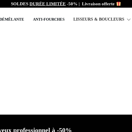
SOLDES
DURÉE LIMITÉE
-50%
|
Livraison offerte
 DÉMÊLANTE
ANTI-FOURCHES
LISSEURS & BOUCLEURS
her rapidement ses che
complet et astuces pro
veux professionnel à -50%