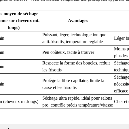
s moyen de séchage
nne sur cheveux mi-
Avantages
longs)
Puissant, léger, technologie ionique
min
Léger br
anti-frisottis, température réglable
Moins pu
min
Peu coûteux, facile à trouver
plus les
Respecte la forme des boucles, réduit
Séchage 
min
les frisottis
techniq
Séchage
Protège la fibre capillaire, limite la
min
nécessit
casse et les frisottis
efficace
Séchage ultra rapide, idéal pour salons
n (cheveux mi-longs)
Cher et
pro, contrôle précis température/vitesse