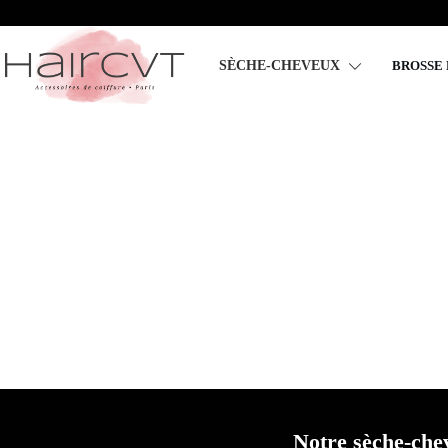
SÈCHE-CHEVEUX
BROSSE
Comment séc
Notre
sèche-che