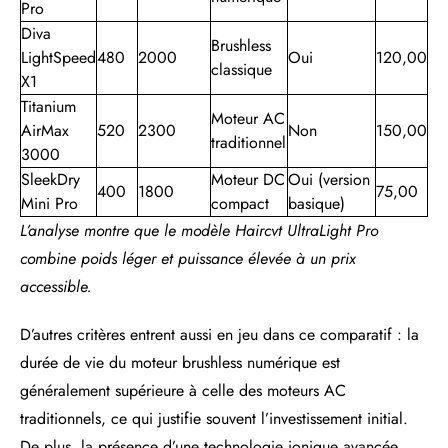
Pro
Diva
Brushless
LightSpeed
480
2000
Oui
120,00
classique
X1
Titanium
Moteur AC
AirMax
520
2300
Non
150,00
traditionnel
3000
SleekDry
Moteur DC
Oui (version
400
1800
75,00
Mini Pro
compact
basique)
L’analyse montre que le modèle Haircvt UltraLight Pro
combine poids léger et puissance élevée à un prix
accessible.
D’autres critères entrent aussi en jeu dans ce comparatif : la
durée de vie du moteur brushless numérique est
généralement supérieure à celle des moteurs AC
traditionnels, ce qui justifie souvent l’investissement initial.
De plus, la présence d’une technologie ionique avancée