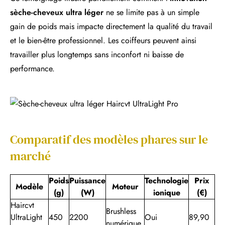
sèche-cheveux ultra léger
ne se limite pas à un simple
gain de poids mais impacte directement la qualité du travail
et le bien-être professionnel. Les coiffeurs peuvent ainsi
travailler plus longtemps sans inconfort ni baisse de
performance.
Comparatif des modèles phares sur le
marché
Poids
Puissance
Technologie
Prix
Modèle
Moteur
(g)
(W)
ionique
(€)
Haircvt
Brushless
UltraLight
450
2200
Oui
89,90
numérique