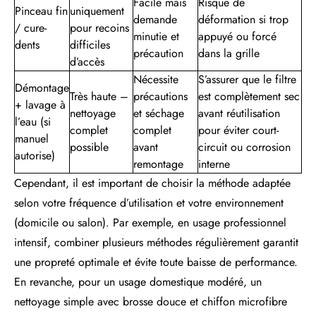
Facile mais
Risque de
Pinceau fin
uniquement
demande
déformation si trop
/ cure-
pour recoins
minutie et
appuyé ou forcé
dents
difficiles
précaution
dans la grille
d’accès
Nécessite
S’assurer que le filtre
Démontage
Très haute –
précautions
est complètement sec
+ lavage à
nettoyage
et séchage
avant réutilisation
l’eau (si
complet
complet
pour éviter court-
manuel
possible
avant
circuit ou corrosion
autorise)
remontage
interne
Cependant, il est important de choisir la méthode adaptée
selon votre fréquence d’utilisation et votre environnement
(domicile ou salon). Par exemple, en usage professionnel
intensif, combiner plusieurs méthodes régulièrement garantit
une propreté optimale et évite toute baisse de performance.
En revanche, pour un usage domestique modéré, un
nettoyage simple avec brosse douce et chiffon microfibre