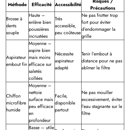
Risques /
Méthode
Efficacité
Accessibilité
Précautions
Haute –
Ne pas frotter trop
Brosse à
Très
enlève bien
fort pour éviter
dents
accessible,
poussières
d’endommager la
souple
peu coûteuse
incrustées
grille
Moyenne –
aspire bien
Nécessite
Tenir l’embout à
Aspirateur
mais moins
aspirateur
distance pour ne pas
embout fin
efficace sur
adapté
abîmer le filtre
saletés
collées
Moyenne –
nettoie
Ne pas mouiller
Chiffon
Facile,
surface mais
excessivement, éviter
microfibre
disponible
peu efficace
l’eau stagnante sur le
humide
partout
en
filtre
profondeur
Basse – utile