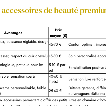
: accessoires de beauté premi
Prix
Avantages
moyen (€)
eux, puissance réglable, design
45-70 €
Confort optimal, impre
asser, respect du cuir chevelu
15-30 €
Soin personnalisé appré
ologique, pratique pour les
5-10 € par
Sensibilisation positive 
set
rable, sensation spa à
40-60 €
Sensation luxe renforcée
l’unité
xante personnalisable, faible
Détente garantie, différ
25-40 €
t
ou voyageurs d’affaires
x accessoires permettant d’offrir des petits luxes en chambre d’hôtes