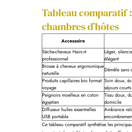
Tableau comparatif 
chambres d’hôtes
Accessoire
Sèche-cheveux Haircvt
Léger, silenci
professionnel
élégant
Brosse à cheveux ergonomique
Démêle sans c
naturelle
Produits capillaires bio format
Soin doux, éc
voyage
séjours courts
Peignoirs moelleux en coton
Tissu doux, du
égyptien
domicile
Diffuseur huiles essentielles
Ambiance rela
USB portable
encombremen
Ce tableau comparatif synthétise les principau