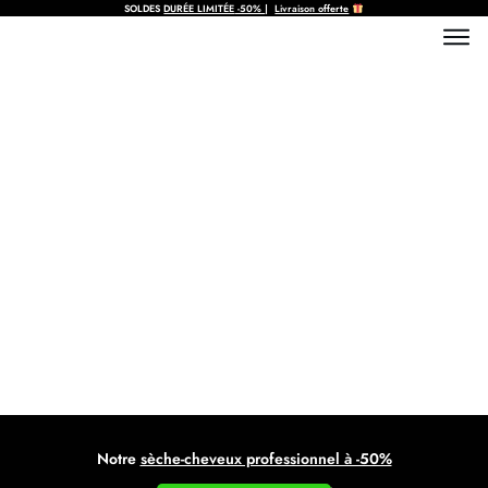
SOLDES
DURÉE LIMITÉE
-50%
|
Livraison offerte
Petits luxes à offrir à vos clients
dans un gîte : guide complet
Notre
sèche-cheveux professionnel à -50%