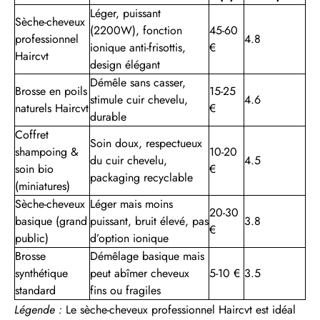
Léger, puissant
Sèche-cheveux
(2200W), fonction
45-60
professionnel
4.8
ionique anti-frisottis,
€
Haircvt
design élégant
Démêle sans casser,
Brosse en poils
15-25
stimule cuir chevelu,
4.6
naturels Haircvt
€
durable
Coffret
Soin doux, respectueux
shampoing &
10-20
du cuir chevelu,
4.5
soin bio
€
packaging recyclable
(miniatures)
Sèche-cheveux
Léger mais moins
20-30
basique (grand
puissant, bruit élevé, pas
3.8
€
public)
d’option ionique
Brosse
Démêlage basique mais
synthétique
peut abîmer cheveux
5-10 €
3.5
standard
fins ou fragiles
Légende :
Le sèche-cheveux professionnel Haircvt est idéal