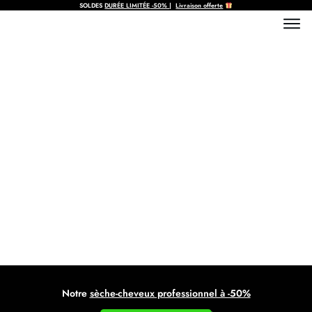
SOLDES
DURÉE LIMITÉE
-50%
|
Livraison offerte
Sèche-cheveux avec capteur
humidité : guide complet et
comparatif
Notre
sèche-cheveux professionnel à -50%