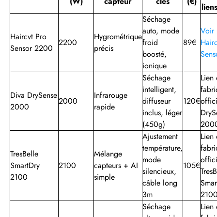
(W)
capteur
clés
(€)
liens
Séchage
auto, mode
Voir 
Haircvt Pro
Hygrométrique
2200
froid
89€
Hair
Sensor 2200
précis
boosté,
Sens
ionique
Séchage
Lien 
intelligent,
fabri
Diva DrySense
Infrarouge
2000
diffuseur
120€
offic
2000
rapide
inclus, léger
DryS
(450g)
200
Ajustement
Lien 
température,
fabri
TresBelle
Mélange
mode
offic
SmartDry
2100
capteurs + AI
105€
silencieux,
TresB
2100
simple
câble long
Smar
3m
210
Séchage
Lien 