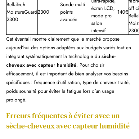
ultra-rapide,
fabri
BellaTech
Sonde multi-
écran LCD,
offic
MoistureGuard
2300
points
140€
mode pro
Bella
2300
avancée
salon
Mois
intensif
230
Cet éventail montre clairement que le marché propose
aujourd’hui des options adaptées aux budgets variés tout en
intégrant systématiquement la technologie du
sèche-
cheveux avec capteur humidité
. Pour choisir
efficacement, il est important de bien analyser vos besoins
spécifiques : fréquence d’utilisation, type de cheveux traité,
poids souhaité pour éviter la fatigue lors d’un usage
prolongé.
Erreurs fréquentes à éviter avec un
sèche-cheveux avec capteur humidité