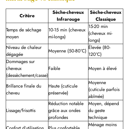
Sèche-cheveux
Sèche-cheveux
Critère
Infrarouge
Classique
15-20 min
Temps de séchage
10-15 min (cheveux
(cheveux mi-
moyen
mi-longs)
longs)
Niveau de chaleur
Élevée (80-
Moyenne (50-80°C)
dégagée
120°C)
Dommages sur
cheveux
Faible
Moyen à élevé
(dessèchement/casse)
Moyenne
Brillance finale du
Haute (cuticule
(cuticule parfois
cheveu
préservée)
abîmée)
Réduction notable
Moyen, dépend
Lissage/frisottis
grâce aux ondes
du geste
profondes
technique
Ménage moins
Confort d’utilisation
Plus confortable