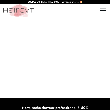
SOLDES
DURÉE LIMITÉE
-50%
|
Livraison offerte
Sèche-cheveux infrarouge
avantages : guide complet et
comparatif
Notre
sèche-cheveux professionnel à -50%