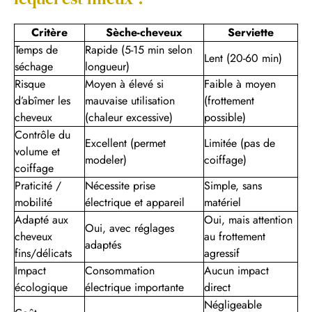
Critère
Sèche-cheveux
Serviette
Temps de
Rapide (5-15 min selon
Lent (20-60 min)
séchage
longueur)
Risque
Moyen à élevé si
Faible à moyen
d’abîmer les
mauvaise utilisation
(frottement
cheveux
(chaleur excessive)
possible)
Contrôle du
Excellent (permet
Limitée (pas de
volume et
modeler)
coiffage)
coiffage
Praticité /
Nécessite prise
Simple, sans
mobilité
électrique et appareil
matériel
Adapté aux
Oui, mais attention
Oui, avec réglages
cheveux
au frottement
adaptés
fins/délicats
agressif
Impact
Consommation
Aucun impact
écologique
électrique importante
direct
Négligeable