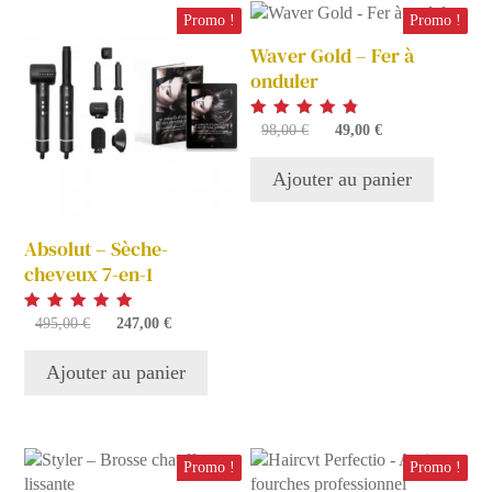
Promo !
Promo !
Waver Gold – Fer à
onduler
Note
Le
Le
98,00
€
49,00
€
4.77
prix
prix
sur 5
initial
actuel
Ajouter au panier
était :
est :
98,00 €.
49,00 €.
Absolut – Sèche-
cheveux 7-en-1
Note
Le
Le
495,00
€
247,00
€
4.89
prix
prix
sur 5
initial
actuel
Ajouter au panier
était :
est :
495,00 €.
247,00 €.
Promo !
Promo !