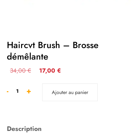
Haircvt Brush – Brosse
démêlante
Le
Le
34,00
€
17,00
€
prix
prix
-
+
initial
actuel
Ajouter au panier
quantité
était :
est :
de
Haircvt
34,00 €.
17,00 €.
Brush
-
Description
Brosse
démêlante