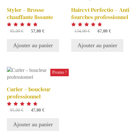
Styler – Brosse
Haircvt Perfectio – Anti
chauffante lissante
fourches professionnel
Note
Note
Le
Le
Le
Le
95,00
€
57,00
€
134,00
€
67,00
€
4.78
4.78
prix
prix
prix
prix
sur 5
sur 5
initial
actuel
initial
actuel
Ajouter au panier
Ajouter au panier
était :
est :
était :
est :
95,00 €.
57,00 €.
134,00 €.
67,00 €.
Promo !
Curler – boucleur
professionnel
Note
Le
Le
95,00
€
47,00
€
4.73
prix
prix
sur 5
initial
actuel
Ajouter au panier
était :
est :
95,00 €.
47,00 €.