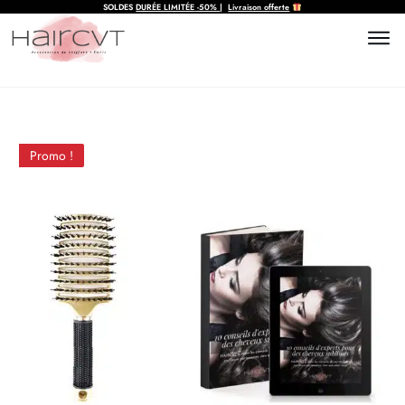
SOLDES
DURÉE LIMITÉE
-50%
|
Livraison offerte
Promo !